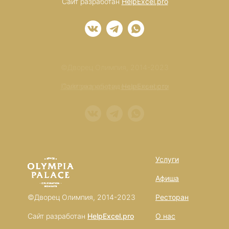
Сайт разработан
HelpExcel.pro
©Дворец Олимпия, 2014-2023
Политика конфиденциальности
Сайт разработан
HelpExcel.pro
Услуги
Афиша
©Дворец Олимпия, 2014-2023
Ресторан
Сайт разработан
HelpExcel.pro
О нас