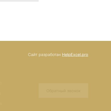
Сайт разработан
HelpExcel.pro
3
Обратный звонок
o
ти