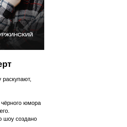
ерт
у раскупают,
о чёрного юмора
его.
о шоу создано