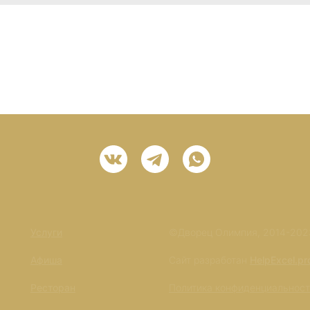
Услуги
©Дворец Олимпия, 2014-202
Афиша
Сайт разработан
HelpExcel.pr
Ресторан
Политика конфиденциальнос