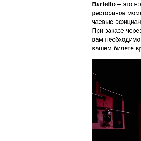
Bartello
– это н
ресторанов моме
чаевые официан
При заказе чере
вам необходимо 
вашем билете в