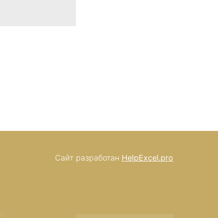
Сайт разработан
HelpExcel.pro
3