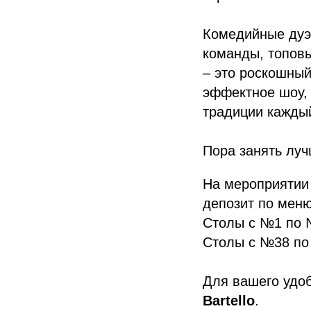
Комедийные дуэ
команды, топовы
– это роскошный
эффектное шоу, 
традиции каждый
Пора занять луч
На мероприяти
депозит по меню
Столы с №1 по №
Столы с №38 по
Для вашего удо
Bartello
.