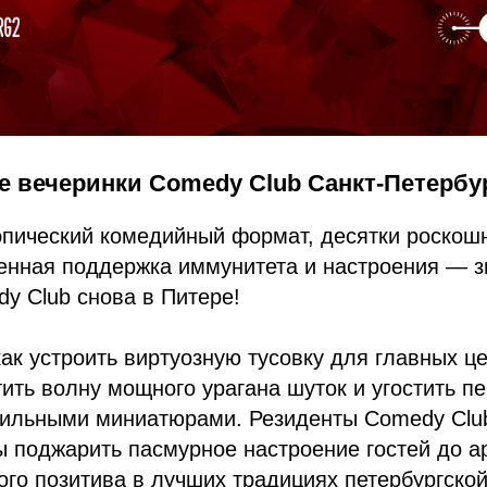
 вечеринки Comedy Club Санкт-Петербур
эпический комедийный формат, десятки роскош
ценная поддержка иммунитета и настроения — 
y Club снова в Питере!
как устроить виртуозную тусовку для главных ц
тить волну мощного урагана шуток и угостить 
тильными миниатюрами. Резиденты Comedy Club
ы поджарить пасмурное настроение гостей до 
ого позитива в лучших традициях петербургско