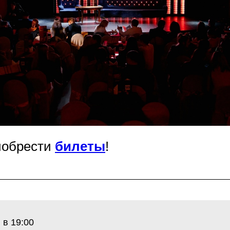
иобрести
билеты
!
 в 19:00