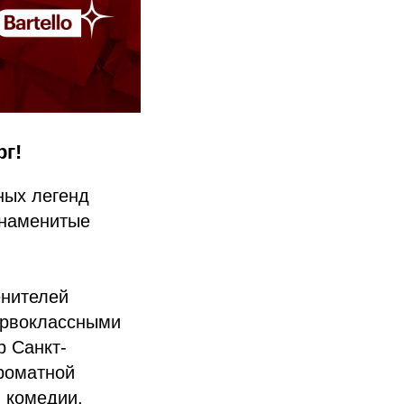
г!
ных легенд
знаменитые
енителей
первоклассными
 Санкт-
ароматной
й комедии.