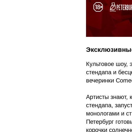
Эксклюзивные
Культовое шоу, 
стендапа и бес
вечеринки Comed
Артисты знают, 
стендапа, запус
монологами и с
Петербург готов
корочки солнечн