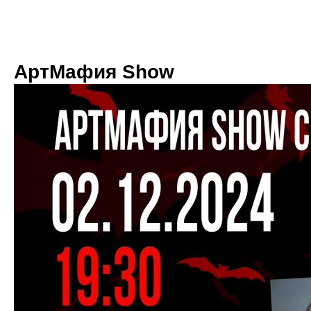
АртМафия Show