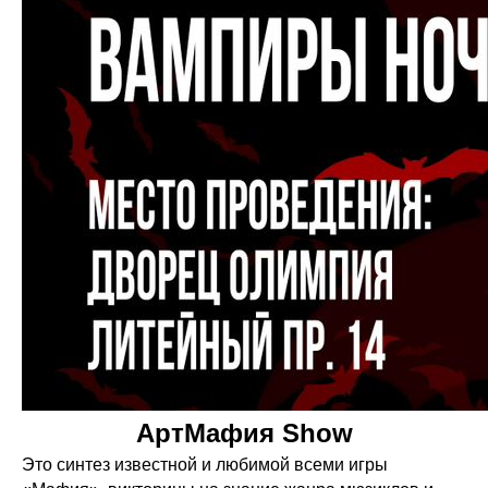
АртМафия Show
Это синтез известной и любимой всеми игры