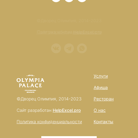
©Дворец Олимпия, 2014-2023
Политика конфиденциальности
Сайт разработан
HelpExcel.pro
Услуги
Афиша
©Дворец Олимпия, 2014-2023
Ресторан
Сайт разработан
HelpExcel.pro
О нас
Политика конфиденциальности
Контакты