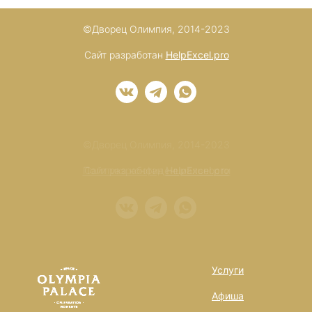
©Дворец Олимпия, 2014-2023
Сайт разработан
HelpExcel.pro
©Дворец Олимпия, 2014-2023
Политика конфиденциальности
Сайт разработан
HelpExcel.pro
Услуги
Афиша