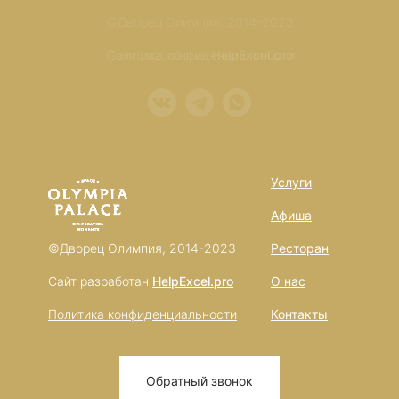
©Дворец Олимпия, 2014-2023
Политика конфиденциальности
Сайт разработан
HelpExcel.pro
Услуги
Афиша
©Дворец Олимпия, 2014-2023
Ресторан
Сайт разработан
HelpExcel.pro
О нас
Политика конфиденциальности
Контакты
Обратный звонок