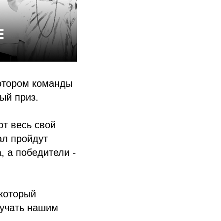
отором команды
ый приз.
т весь свой
ал пройдут
, а победители -
 который
кучать нашим