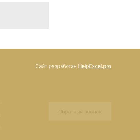
Сайт разработан
HelpExcel.pro
3
Обратный звонок
o
ти