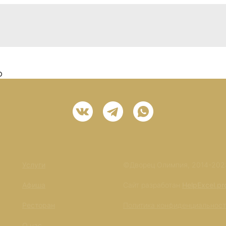
0
Услуги
©Дворец Олимпия, 2014-202
Афиша
Сайт разработан
HelpExcel.pr
Ресторан
Политика конфиденциальнос
О нас