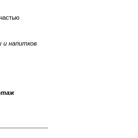
 частью
ы и напитков
 этаж