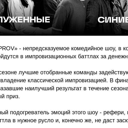
OV» - непредсказуемое комедийное шоу, в к
ойдутся в импровизационных баттлах за денежн
сезоне лучшие отобранные команды задействую
 владение классической импровизацией. В фин
азавшие наилучший результат в течение сезона
й приз.
ый подогреватель эмоций этого шоу - рефери,
ттла в нужное русло и, конечно же, не даст зас